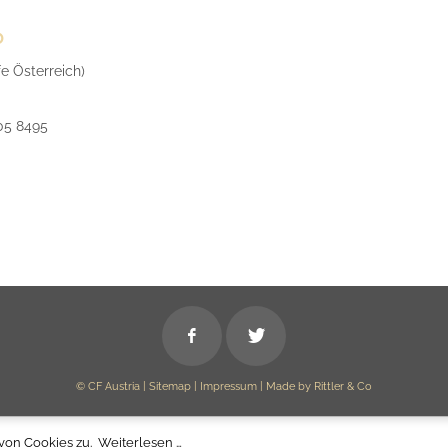
o
fe Österreich)
05 8495
© CF Austria |
Sitemap
|
Impressum
|
Made by Rittler & Co
von Cookies zu.
Weiterlesen …