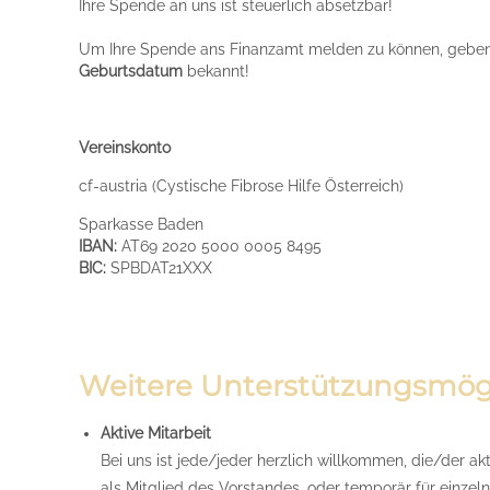
Ihre Spende an uns ist steuerlich absetzbar!
Um Ihre Spende ans Finanzamt melden zu können, geben
Geburtsdatum
bekannt!
Vereinskonto
cf-austria (Cystische Fibrose Hilfe Österreich)
Sparkasse Baden
IBAN:
AT69 2020 5000 0005 8495
BIC:
SPBDAT21XXX
Weitere Unterstützungsmög
Aktive Mitarbeit
Bei uns ist jede/jeder herzlich willkommen, die/der ak
als Mitglied des Vorstandes, oder temporär für einzeln